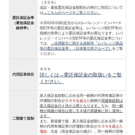
（３０％）
追証・最低委託保証金額割れの時のご対応について
は
→こちらのページをご覧ください。
委託保証金率
（最低保証金
※2023/1/10約定分からのレバレッジ・インバース
維持率）
型ETF等の委託保証金率は、レバレッジ型ETF等の
指標の倍率により委託保証金率が異なります。レバ
レッジ・インバース型ETF等の委託保証金率につい
ては、
→信用取引に関する規制等「レバレッジ商品
等の委託保証金率」（日本取引所グループ）
をご覧
ください。
８０％
代用証券掛目
詳しくは→委託保証金の取扱いをご覧
ください。
差入保証金総額に占める同一銘柄の代用有価証券の
評価額の割合が
５０％を超えた
銘柄の
買建株総額は
差入保証金の１倍が上限となります。
なお、
同一銘
柄が両建の場合は差し引き後の買建株に対し適用し
ます。
二階建て規制
また、新規建て後、差入保証金総額に占める同一銘
柄の代用有価証券の評価額の割合が
５０％を超えた
場合
、出金（現金保証金の減少）、同一銘柄の現物