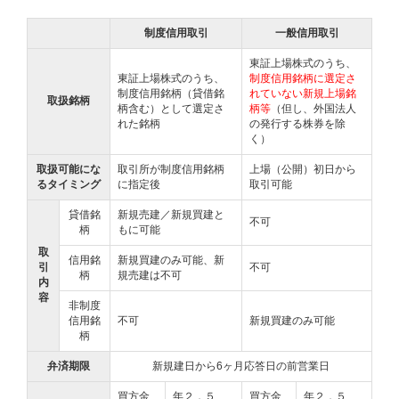
制度信用取引
一般信用取引
東証上場株式のうち、
東証上場株式のうち、
制度信用銘柄に選定さ
制度信用銘柄（貸借銘
れていない新規上場銘
取扱銘柄
柄含む）として選定さ
柄等
（但し、外国法人
れた銘柄
の発行する株券を除
く）
取扱可能にな
取引所が制度信用銘柄
上場（公開）初日から
るタイミング
に指定後
取引可能
貸借銘
新規売建／新規買建と
不可
柄
もに可能
取
信用銘
新規買建のみ可能、新
引
不可
柄
規売建は不可
内
容
非制度
信用銘
不可
新規買建のみ可能
柄
弁済期限
新規建日から6ヶ月応答日の前営業日
買方金
年２．５
買方金
年２．５