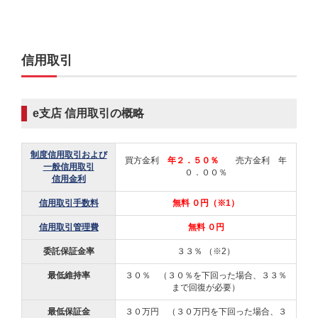
信用取引
e支店 信用取引の概略
制度信用取引および
買方金利
年２．５０％
売方金利 年
一般信用取引
０．００％
信用金利
信用取引手数料
無料 ０円（※1）
信用取引管理費
無料 ０円
委託保証金率
３３％ （※2）
最低維持率
３０％ （３０％を下回った場合、３３％
まで回復が必要）
最低保証金
３０万円 （３０万円を下回った場合、３