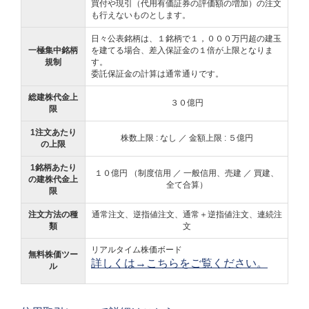
買付や現引（代用有価証券の評価額の増加）の注文
も行えないものとします。
日々公表銘柄は、１銘柄で１，０００万円超の建玉
一極集中銘柄
を建てる場合、差入保証金の１倍が上限となりま
規制
す。
委託保証金の計算は通常通りです。
総建株代金上
３０億円
限
1注文あたり
株数上限 : なし ／ 金額上限 : ５億円
の上限
1銘柄あたり
１０億円 （制度信用 ／ 一般信用、売建 ／ 買建、
の建株代金上
全て合算）
限
注文方法の種
通常注文、逆指値注文、通常＋逆指値注文、連続注
類
文
リアルタイム株価ボード
無料株価ツー
詳しくは→こちらをご覧ください。
ル