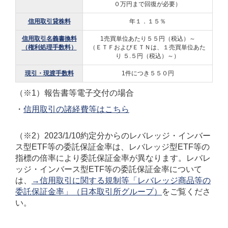
０万円まで回復が必要）
信用取引貸株料
年１．１５％
信用取引名義書換料
1売買単位あたり５５円（税込）～
（権利処理手数料）
（ＥＴＦおよびＥＴＮは、１売買単位あた
り ５.５円（税込）～）
現引・現渡手数料
1件につき５５０円
（※1）報告書等電子交付の場合
・
信用取引の諸経費等はこちら
（※2）2023/1/10約定分からのレバレッジ・インバー
ス型ETF等の委託保証金率は、レバレッジ型ETF等の
指標の倍率により委託保証金率が異なります。レバレ
ッジ・インバース型ETF等の委託保証金率について
は、
→信用取引に関する規制等「レバレッジ商品等の
委託保証金率」（日本取引所グループ）
をご覧くださ
い。