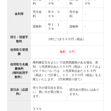
利
０%
利
０%
売方金
年０．０
売方金
金利等
-
利
０％
利
年１．１
貸株料
貸株料
-
５％
現引・現渡手
1件につき５５０円（税込）
数料
信用取引管理
無料 ０円
費
権利確定日をまたいで信用買建株がある場合、原
信用取引名義
則、１売買単位あたり５５円（税込）（ＥＴＦおよ
書換料
びＥＴＮについては、１売買単位あたり５.５円
（権利処理手
（税込））で計算し、１１，０００円（税込）を上
数料）
限といたします。（円未満切り捨て）
売り方が逆日歩を支払
逆日歩（品貸
逆日歩の受払いはあり
い、買い方が受け取り
料）
ません。
ます。
３３％