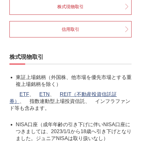
株式現物取引
信用取引
株式現物取引
東証上場銘柄（外国株、他市場を優先市場とする重
複上場銘柄を除く）
ETF
、
ETN
、
REIT（不動産投資信託証
券）
、 指数連動型上場投資信託、 インフラファン
ド等も含みます。
NISA口座（成年年齢の引き下げに伴いNISA口座に
つきましては、2023/1/1から18歳へ引き下げとなり
ました。ジュニアNISAは取り扱いなし）