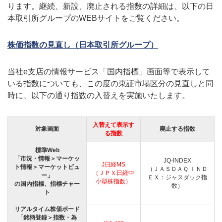
ります。継続、新設、廃止される指数の詳細は、以下の日
本取引所グループのWEBサイトをご覧ください。
株価指数の見直し（日本取引所グループ）
当社e支店の情報サービス「国内指標」画面等で表示して
いる指数についても、この度の東証市場区分の見直しと同
時に、以下の通り指数の入替えを実施いたします。
入替えて表示す
対象画面
廃止する指数
る指数
標準Web
「市況・情報＞マーケッ
JQ-INDEX
J日経MS
ト情報＞マーケットビュ
（ＪＡＳＤＡＱ ＩＮＤ
（ＪＰＸ日経中
ー」
ＥＸ：ジャスダック指
小型株指数）
の国内指標、指標チャー
数）
ト
リアルタイム株価ボード
「銘柄登録＞指数・為