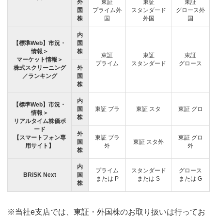
外
東証
東証
東証
国
プライム外
スタンダード
グロース外
株
国
外国
国
内
【標準Web】市況・
国
情報＞
株
東証
東証
東証
マーケット情報＞
プライム
スタンダード
グロース
株式スクリーニング
外
／ランキング
国
株
内
【標準Web】市況・
国
東証 プラ
東証 スタ
東証 グロ
情報＞
株
リアルタイム株価ボ
ード
外
【スマートフォン専
東証 プラ
東証 グロ
国
東証 スタ外
用サイト】
外
外
株
内
プライム
スタンダード
グロース
BRiSK Next
国
または P
または S
または G
株
※当社e支店では、東証・外国株のお取り扱いは行ってお