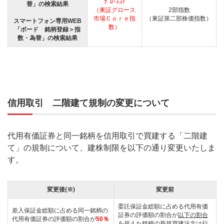
ｸﾞﾛｰｽｺｱ
替」の検索結果
（東証グロース
2部指数
市場Ｃｏｒｅ指
（東証第二部株価指数）
スマートフォン専用WEB
数）
「ボード 銘柄登録＞指
数・為替」の検索結果
信用取引 二階建て規制の変更について
代用有価証券と同一銘柄を信用取引で買建する「二階建
て」の規制について、建株制限を以下の通り変更いたしま
す。
変更後(※)
変更前
委託保証金総額に占める代用有価
差入保証金総額に占める同一銘柄の
証券の評価額の割合が
以下の割合
代用有価証券の評価額の割合が
50％
を超えた銘柄の新規買建注文は行