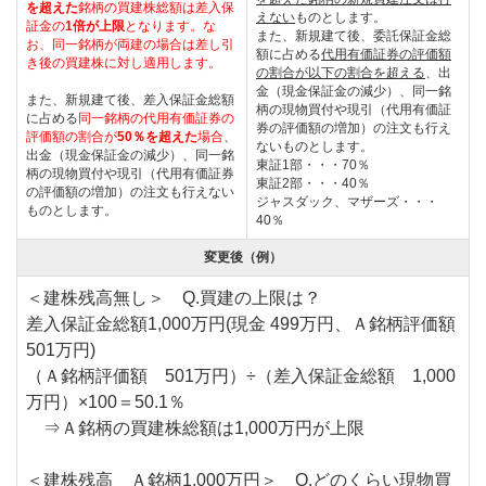
を超えた
銘柄の買建株総額は差入保
えない
ものとします。
証金の
1倍が上限
となります。
な
また、新規建て後、委託保証金総
お、同一銘柄が両建の場合は差し引
額に占める
代用有価証券の評価額
き後の買建株に対し適用します。
の割合が以下の割合を超える
、出
金（現金保証金の減少）、同一銘
また、新規建て後、差入保証金総額
柄の現物買付や現引（代用有価証
に占める
同一銘柄の代用有価証券の
券の評価額の増加）の注文も行え
評価額の割合が
50％を超えた
場合
、
ないものとします。
出金（現金保証金の減少）、同一銘
東証1部・・・70％
柄の現物買付や現引（代用有価証券
東証2部・・・40％
の評価額の増加）の注文も行えない
ジャスダック、マザーズ・・・
ものとします。
40％
変更後（例）
＜建株残高無し＞ Q.買建の上限は？
差入保証金総額1,000万円(現金 499万円、Ａ銘柄評価額
501万円)
（Ａ銘柄評価額 501万円）÷（差入保証金総額 1,000
万円）×100＝50.1％
⇒Ａ銘柄の買建株総額は1,000万円が上限
＜建株残高 Ａ銘柄1,000万円＞ Q.どのくらい現物買