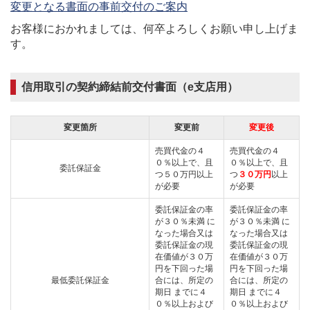
変更となる書面の事前交付のご案内
お客様におかれましては、何卒よろしくお願い申し上げま
す。
信用取引の契約締結前交付書面（e支店用）
変更箇所
変更前
変更後
売買代金の４
売買代金の４
０％以上で、且
０％以上で、且
委託保証金
つ５０万円以上
つ
３０万円
以上
が必要
が必要
委託保証金の率
委託保証金の率
が３０％未満 に
が３０％未満 に
なった場合又は
なった場合又は
委託保証金の現
委託保証金の現
在価値が３０万
在価値が３０万
円を下回った場
円を下回った場
最低委託保証金
合には、所定の
合には、所定の
期日 までに４
期日 までに４
０％以上および
０％以上および