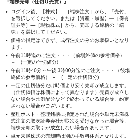
『端株売却（仕切り売買）』
ログイン後、【株式】―［端株注文］から、「売付」
を選択してください。または【資産・履歴】―［保有
証券等］―［現物株式］から、売却する銘柄の「端
株」を選択してください。
価格の指定はできず、成行注文のみのお取扱いとなり
ます。
午前11時迄のご注文・・・（前場終値の参考価格）
－ (一定の仕切値分)
午前11時40分～午後 3時00分迄のご注文・・・（後場
終値の参考価格） － (一定の仕切値分)
一定の仕切値分だけ時価より安く売却が成立します。
（仕切値幅は株価によって異なります）売買が成立し
ない場合や比例配分などで終わっている場合等、約定
されない場合がございます。
整理ポスト・整理銘柄に指定された場合や単元未満株
式注文の取次証券会社が取次を受けなかった場合等、
端株売却の取引が成立しない場合があります。
単元未満株式の売却時は別の手数料体系となります。