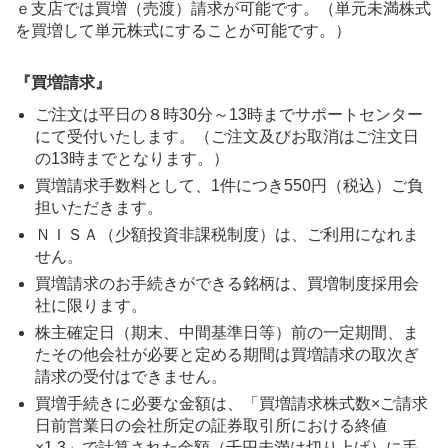
ｅ支店では買増（売渡）請求が可能です。（単元未満株式
を買増して単元株式にすることが可能です。）
『買増請求』
ご注文は平日の８時30分～13時までサポートセンター
にて受付いたします。（ご注文及びお取消はご注文日
の13時までとなります。）
買増請求手数料として、1件につき550円（税込）ご負
担いただきます。
ＮＩＳＡ（少額投資非課税制度）は、ご利用になれま
せん。
買増請求のお手続きができる銘柄は、買増制度採用会
社に限ります。
株主確定日（期末、中間基準日等）前の一定期間、ま
たその他会社が必要と定める期間は買増請求の取次ぎ
請求の受付はできません。
買増手続きに必要な金額は、「買増請求株式数×ご請求
日前営業日の会社所定の証券取引所における終値
×1.3」で計算された金額（千円未満は切り上げ）に手