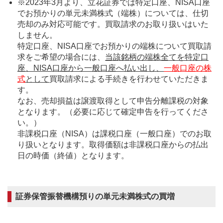
※2023年3月より、立花証券では特定口座、NISA口座
でお預かりの単元未満株式（端株）については、仕切
売却のみ対応可能です。買取請求のお取り扱いはいた
しません。
特定口座、NISA口座でお預かりの端株について買取請
求をご希望の場合には、
当該銘柄の端株全てを特定口
座、NISA口座から一般口座へ払い出し、
一般口座の株
式
として
買取請求による手続きを行わせていただきま
す。
なお、売却損益は譲渡取得として申告分離課税の対象
となります。（必要に応じて確定申告を行ってくださ
い。）
非課税口座（NISA）は課税口座（一般口座）でのお取
り扱いとなります。取得価額は非課税口座からの払出
日の時価（終値）となります。
証券保管振替機構預りの単元未満株式の買増