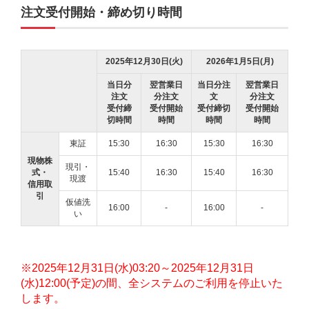
注文受付開始・締め切り時間
2025年12月30日(火)
2026年1月5日(月)
当日分
翌営業日
当日分注
翌営業日
注文
分注文
文
分注文
受付締
受付開始
受付締切
受付開始
切時間
時間
時間
時間
東証
15:30
16:30
15:30
16:30
現物株
現引・
式・
15:40
16:30
15:40
16:30
現渡
信用取
引
仮値洗
16:00
-
16:00
-
い
※2025年12月31日(水)03:20～2025年12月31日
(水)12:00(予定)の間、全システムのご利用を停止いた
します。