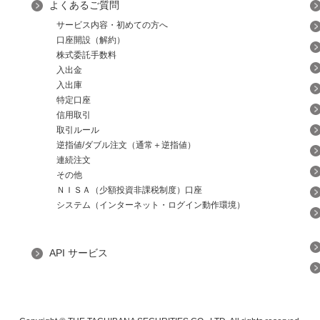
よくあるご質問
サービス内容・初めての方へ
口座開設（解約）
株式委託手数料
入出金
入出庫
特定口座
信用取引
取引ルール
逆指値/ダブル注文（通常＋逆指値）
連続注文
その他
ＮＩＳＡ（少額投資非課税制度）口座
システム（インターネット・ログイン動作環境）
API サービス