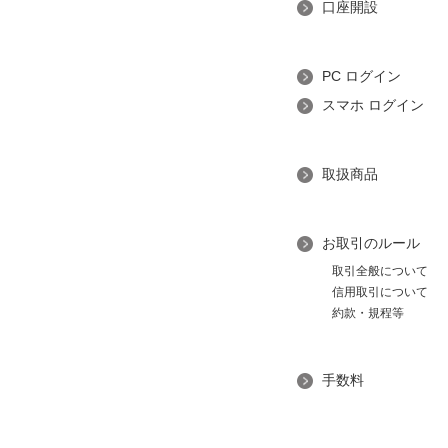
口座開設
PC ログイン
スマホ ログイン
取扱商品
お取引のルール
取引全般について
信用取引について
約款・規程等
手数料