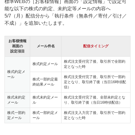
標準WEBの［お客様情報］画面の「設定情報」で設定可
能な以下の株式の約定、未約定等メールの内容へ
5/7（月）配信分から「執行条件（無条件／寄付／引け／
不成）」を追加いたします。
お客様情報
画面の
メール件名
配信タイミング
設定項目
株式注文受付完了後、取引所で全部約
株式約定メール
定となった時
株式約定メ
ール
株式注文受付完了後、取引所で一部約
株式一部約定最
定となり、取引終了後（当日16時頃配
終結果メール
信）
株式未約定
株式未約定メー
株式注文受付完了後、全部未約定とな
メール
ル
り、取引終了後（当日16時頃配信）
株式一部約
株式一部約定メ
株式注文入力完了後、取引所で一部約
定メール
ール
定となった時