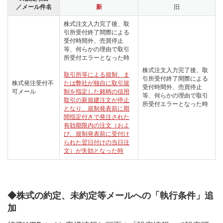
／メール件名
新
旧
株式注文入力完了後、取
引所受付終了間際による
受付時間外、売買停止
等、何らかの理由で取引
所受付エラーとなった時
株式注文入力完了後、取
取引所等による規制、ま
引所受付終了間際による
株式発注受付不
たは弊社が独自に取引規
受付時間外、売買停止
可メール
制を指定した銘柄の信用
等、何らかの理由で取引
取引の新規建注文が停止
所受付エラーとなった時
となり、規制発表前に期
間指定付きで発注された
有効期限内の注文（およ
び、規制発表前に受付け
られた翌日付けの当日注
文）が失効となった時
◆株式の約定、未約定等メールへの「執行条件」追
加