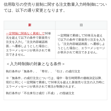
信用取引の空売り規制に関する注文数量入力時制御につい
ては、以下の通り変更となります。
新
旧
一定間隔に関係なく累積して
50単
一定間隔で累積して50単元を超え
元を超えて以下の条件で新規売り
て以下の条件で新規売り注文を入力
注文を入力し「注文内容確認画
し「注文内容確認画面」へ遷移しよ
面」へ遷移しようとした場合に、
うとした場合に、エラーメッセージ
エラーメッセージが表示されて発
が表示されて発注できません。
注できません。
＜入力時制御の対象となる条件＞
執行条件が「無条件」、「寄付」、「引け」の成行注文
※「無条件」の成行注文については、場中・取引時間帯の価格決定以降、
現行と同じく一定間隔で累積して50単元を超えた新規売り注文の入力時に
エラーメッセージが表示されて発注が制御されます。
執行条件が「不出来引け成行（不成）」の指値注文