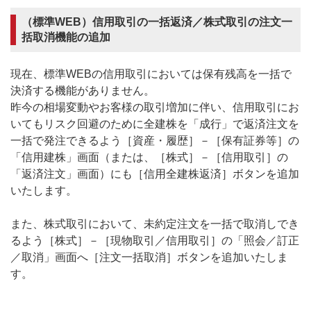
（標準WEB）信用取引の一括返済／株式取引の注文一
括取消機能の追加
現在、標準WEBの信用取引においては保有残高を一括で
決済する機能がありません。
昨今の相場変動やお客様の取引増加に伴い、信用取引にお
いてもリスク回避のために全建株を「成行」で返済注文を
一括で発注できるよう［資産・履歴］－［保有証券等］の
「信用建株」画面（または、［株式］－［信用取引］の
「返済注文」画面）にも［信用全建株返済］ボタンを追加
いたします。
また、株式取引において、未約定注文を一括で取消しでき
るよう［株式］－［現物取引／信用取引］の「照会／訂正
／取消」画面へ［注文一括取消］ボタンを追加いたしま
す。