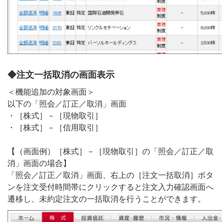
◆注文一括取消の画面表示
＜機能追加の対象画面＞
以下の「照会／訂正／取消」画面
・［株式］－［現物取引］
・［株式］－［信用取引］
【（画面例）［株式］－［現物取引］の「照会／訂正／取
消」画面の場合】
「照会／訂正／取消」画面、右上の［注文一括取消］ボタ
ンを注文受付時間帯にクリックすると注文入力確認画面へ
遷移し、未約定注文の一括取消を行うことができます。